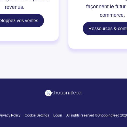
façonnent le futur
revenus.
commerce.
eloppez vos ventes
Ressources & con
Privacy Policy
Cookie Settings
Login
All rights reserved ©Shoppingfeed 202