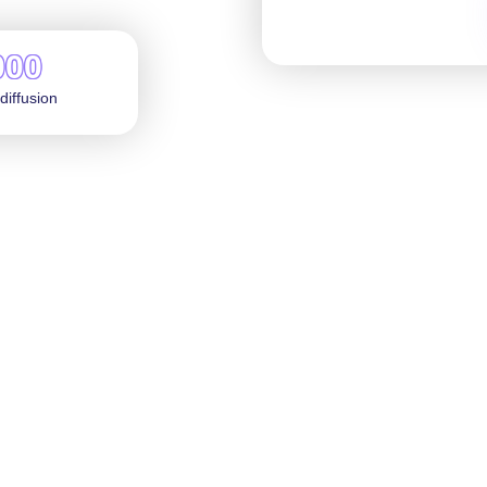
000
diffusion