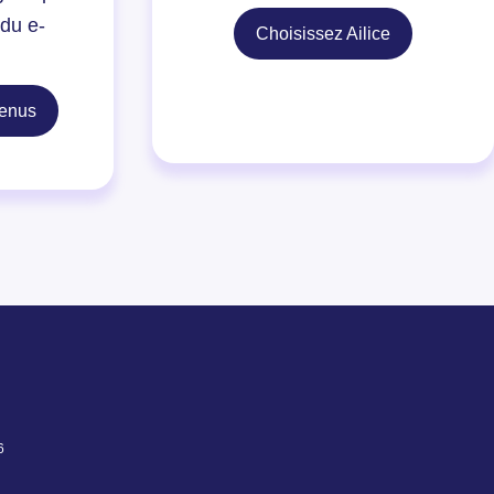
 du e-
Choisissez Ailice
tenus
6